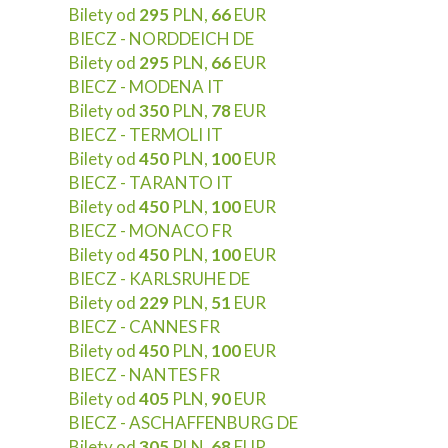
Bilety od
295
PLN,
66
EUR
BIECZ - NORDDEICH DE
Bilety od
295
PLN,
66
EUR
BIECZ - MODENA IT
Bilety od
350
PLN,
78
EUR
BIECZ - TERMOLI IT
Bilety od
450
PLN,
100
EUR
BIECZ - TARANTO IT
Bilety od
450
PLN,
100
EUR
BIECZ - MONACO FR
Bilety od
450
PLN,
100
EUR
BIECZ - KARLSRUHE DE
Bilety od
229
PLN,
51
EUR
BIECZ - CANNES FR
Bilety od
450
PLN,
100
EUR
BIECZ - NANTES FR
Bilety od
405
PLN,
90
EUR
BIECZ - ASCHAFFENBURG DE
Bilety od
305
PLN,
68
EUR