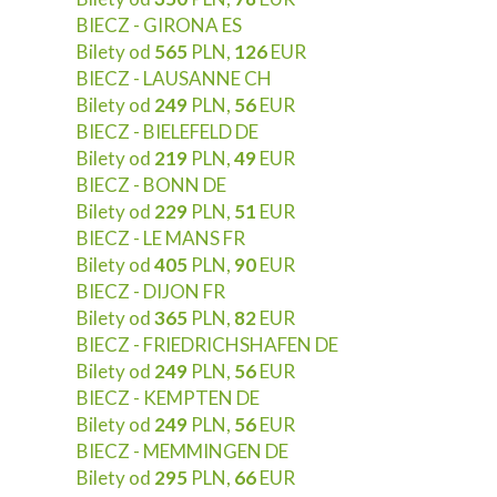
BIECZ - GIRONA ES
Bilety od
565
PLN,
126
EUR
BIECZ - LAUSANNE CH
Bilety od
249
PLN,
56
EUR
BIECZ - BIELEFELD DE
Bilety od
219
PLN,
49
EUR
BIECZ - BONN DE
Bilety od
229
PLN,
51
EUR
BIECZ - LE MANS FR
Bilety od
405
PLN,
90
EUR
BIECZ - DIJON FR
Bilety od
365
PLN,
82
EUR
BIECZ - FRIEDRICHSHAFEN DE
Bilety od
249
PLN,
56
EUR
BIECZ - KEMPTEN DE
Bilety od
249
PLN,
56
EUR
BIECZ - MEMMINGEN DE
Bilety od
295
PLN,
66
EUR