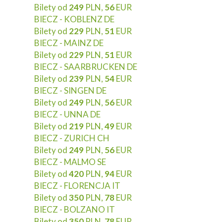
Bilety od
249
PLN,
56
EUR
BIECZ - KOBLENZ DE
Bilety od
229
PLN,
51
EUR
BIECZ - MAINZ DE
Bilety od
229
PLN,
51
EUR
BIECZ - SAARBRUCKEN DE
Bilety od
239
PLN,
54
EUR
BIECZ - SINGEN DE
Bilety od
249
PLN,
56
EUR
BIECZ - UNNA DE
Bilety od
219
PLN,
49
EUR
BIECZ - ZURICH CH
Bilety od
249
PLN,
56
EUR
BIECZ - MALMO SE
Bilety od
420
PLN,
94
EUR
BIECZ - FLORENCJA IT
Bilety od
350
PLN,
78
EUR
BIECZ - BOLZANO IT
Bilety od
350
PLN,
78
EUR