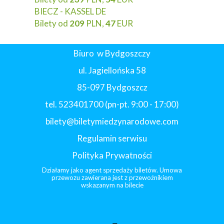
BIECZ - KASSEL DE
Bilety od
209
PLN,
47
EUR
Biuro w Bydgoszczy
ul. Jagiellońska 58
85-097 Bydgoszcz
tel. 523401700 (pn-pt. 9:00 - 17:00)
bilety@biletymiedzynarodowe.com
Regulamin serwisu
Polityka Prywatności
Działamy jako agent sprzedaży biletów. Umowa
przewozu zawierana jest z przewoźnikiem
wskazanym na bilecie