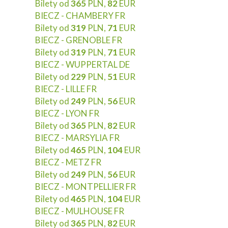
Bilety od
365
PLN,
82
EUR
BIECZ - CHAMBERY FR
Bilety od
319
PLN,
71
EUR
BIECZ - GRENOBLE FR
Bilety od
319
PLN,
71
EUR
BIECZ - WUPPERTAL DE
Bilety od
229
PLN,
51
EUR
BIECZ - LILLE FR
Bilety od
249
PLN,
56
EUR
BIECZ - LYON FR
Bilety od
365
PLN,
82
EUR
BIECZ - MARSYLIA FR
Bilety od
465
PLN,
104
EUR
BIECZ - METZ FR
Bilety od
249
PLN,
56
EUR
BIECZ - MONTPELLIER FR
Bilety od
465
PLN,
104
EUR
BIECZ - MULHOUSE FR
Bilety od
365
PLN,
82
EUR