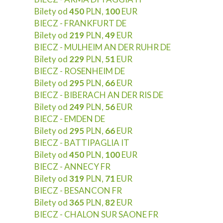
Bilety od
450
PLN,
100
EUR
BIECZ - FRANKFURT DE
Bilety od
219
PLN,
49
EUR
BIECZ - MULHEIM AN DER RUHR DE
Bilety od
229
PLN,
51
EUR
BIECZ - ROSENHEIM DE
Bilety od
295
PLN,
66
EUR
BIECZ - BIBERACH AN DER RIS DE
Bilety od
249
PLN,
56
EUR
BIECZ - EMDEN DE
Bilety od
295
PLN,
66
EUR
BIECZ - BATTIPAGLIA IT
Bilety od
450
PLN,
100
EUR
BIECZ - ANNECY FR
Bilety od
319
PLN,
71
EUR
BIECZ - BESANCON FR
Bilety od
365
PLN,
82
EUR
BIECZ - CHALON SUR SAONE FR