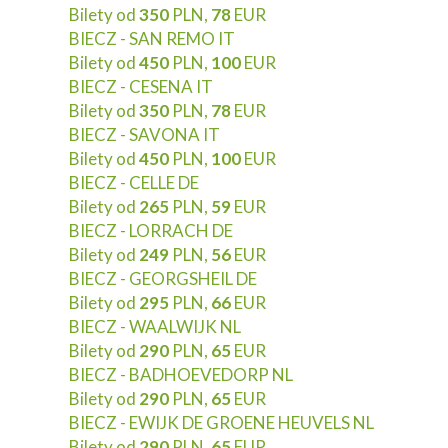
Bilety od
350
PLN,
78
EUR
BIECZ - SAN REMO IT
Bilety od
450
PLN,
100
EUR
BIECZ - CESENA IT
Bilety od
350
PLN,
78
EUR
BIECZ - SAVONA IT
Bilety od
450
PLN,
100
EUR
BIECZ - CELLE DE
Bilety od
265
PLN,
59
EUR
BIECZ - LORRACH DE
Bilety od
249
PLN,
56
EUR
BIECZ - GEORGSHEIL DE
Bilety od
295
PLN,
66
EUR
BIECZ - WAALWIJK NL
Bilety od
290
PLN,
65
EUR
BIECZ - BADHOEVEDORP NL
Bilety od
290
PLN,
65
EUR
BIECZ - EWIJK DE GROENE HEUVELS NL
Bilety od
290
PLN,
65
EUR