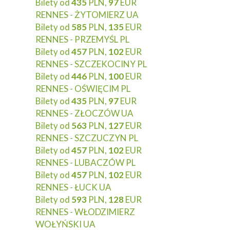
Bilety od
435
PLN,
97
EUR
RENNES - ŻYTOMIERZ UA
Bilety od
585
PLN,
135
EUR
RENNES - PRZEMYŚL PL
Bilety od
457
PLN,
102
EUR
RENNES - SZCZEKOCINY PL
Bilety od
446
PLN,
100
EUR
RENNES - OŚWIĘCIM PL
Bilety od
435
PLN,
97
EUR
RENNES - ZŁOCZÓW UA
Bilety od
563
PLN,
127
EUR
RENNES - SZCZUCZYN PL
Bilety od
457
PLN,
102
EUR
RENNES - LUBACZÓW PL
Bilety od
457
PLN,
102
EUR
RENNES - ŁUCK UA
Bilety od
593
PLN,
128
EUR
RENNES - WŁODZIMIERZ
WOŁYŃSKI UA