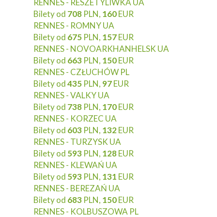
RENNES - RESZETYLIWKA UA
Bilety od
708
PLN,
160
EUR
RENNES - ROMNY UA
Bilety od
675
PLN,
157
EUR
RENNES - NOVOARKHANHELSK UA
Bilety od
663
PLN,
150
EUR
RENNES - CZŁUCHÓW PL
Bilety od
435
PLN,
97
EUR
RENNES - VALKY UA
Bilety od
738
PLN,
170
EUR
RENNES - KORZEC UA
Bilety od
603
PLN,
132
EUR
RENNES - TURZYSK UA
Bilety od
593
PLN,
128
EUR
RENNES - KLEWAŃ UA
Bilety od
593
PLN,
131
EUR
RENNES - BEREZAŃ UA
Bilety od
683
PLN,
150
EUR
RENNES - KOLBUSZOWA PL