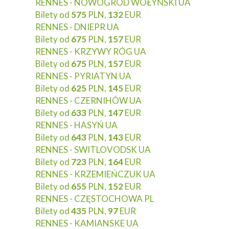
RENNES - NOWOGRÓD WOŁYŃSKI UA
Bilety od
575
PLN,
132
EUR
RENNES - DNIEPR UA
Bilety od
675
PLN,
157
EUR
RENNES - KRZYWY RÓG UA
Bilety od
675
PLN,
157
EUR
RENNES - PYRIATYN UA
Bilety od
625
PLN,
145
EUR
RENNES - CZERNIHÓW UA
Bilety od
633
PLN,
147
EUR
RENNES - HASYŃ UA
Bilety od
643
PLN,
143
EUR
RENNES - SWITLOVODSK UA
Bilety od
723
PLN,
164
EUR
RENNES - KRZEMIEŃCZUK UA
Bilety od
655
PLN,
152
EUR
RENNES - CZĘSTOCHOWA PL
Bilety od
435
PLN,
97
EUR
RENNES - KAMIANSKE UA