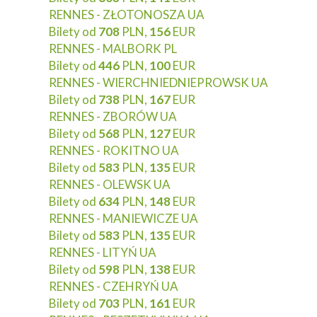
RENNES - ZŁOTONOSZA UA
Bilety od
708
PLN,
156
EUR
RENNES - MALBORK PL
Bilety od
446
PLN,
100
EUR
RENNES - WIERCHNIEDNIEPROWSK UA
Bilety od
738
PLN,
167
EUR
RENNES - ZBORÓW UA
Bilety od
568
PLN,
127
EUR
RENNES - ROKITNO UA
Bilety od
583
PLN,
135
EUR
RENNES - OLEWSK UA
Bilety od
634
PLN,
148
EUR
RENNES - MANIEWICZE UA
Bilety od
583
PLN,
135
EUR
RENNES - LITYŃ UA
Bilety od
598
PLN,
138
EUR
RENNES - CZEHRYŃ UA
Bilety od
703
PLN,
161
EUR