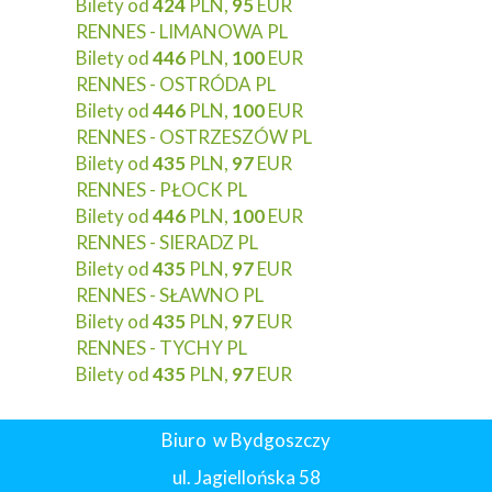
Bilety od
424
PLN,
95
EUR
RENNES - LIMANOWA PL
Bilety od
446
PLN,
100
EUR
RENNES - OSTRÓDA PL
Bilety od
446
PLN,
100
EUR
RENNES - OSTRZESZÓW PL
Bilety od
435
PLN,
97
EUR
RENNES - PŁOCK PL
Bilety od
446
PLN,
100
EUR
RENNES - SIERADZ PL
Bilety od
435
PLN,
97
EUR
RENNES - SŁAWNO PL
Bilety od
435
PLN,
97
EUR
RENNES - TYCHY PL
Bilety od
435
PLN,
97
EUR
Biuro w Bydgoszczy
ul. Jagiellońska 58