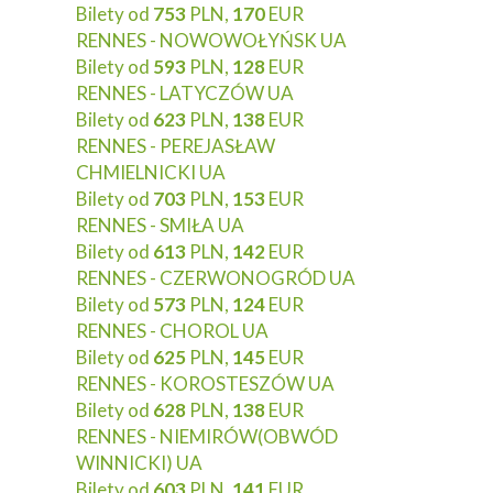
Bilety od
753
PLN,
170
EUR
RENNES - NOWOWOŁYŃSK UA
Bilety od
593
PLN,
128
EUR
RENNES - LATYCZÓW UA
Bilety od
623
PLN,
138
EUR
RENNES - PEREJASŁAW
CHMIELNICKI UA
Bilety od
703
PLN,
153
EUR
RENNES - SMIŁA UA
Bilety od
613
PLN,
142
EUR
RENNES - CZERWONOGRÓD UA
Bilety od
573
PLN,
124
EUR
RENNES - CHOROL UA
Bilety od
625
PLN,
145
EUR
RENNES - KOROSTESZÓW UA
Bilety od
628
PLN,
138
EUR
RENNES - NIEMIRÓW(OBWÓD
WINNICKI) UA
Bilety od
603
PLN,
141
EUR