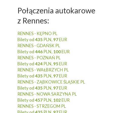
Połączenia autokarowe
z Rennes:
RENNES - KĘPNO PL
Bilety od
435
PLN,
97
EUR
RENNES - GDAŃSK PL
Bilety od
446
PLN,
100
EUR
RENNES - POZNAŃ PL
Bilety od
424
PLN,
95
EUR
RENNES - WAŁBRZYCH PL
Bilety od
435
PLN,
97
EUR
RENNES - ZĄBKOWICE ŚLĄSKIE PL
Bilety od
435
PLN,
97
EUR
RENNES - NOWA SARZYNA PL
Bilety od
457
PLN,
102
EUR
RENNES - STRZEGOM PL
Bilety od
435
PLN,
97
EUR