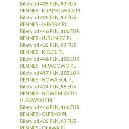
Bilety od
435
PLN,
97
EUR
RENNES - KRAPKOWICE PL
Bilety od
435
PLN,
97
EUR
RENNES - LĘBORK PL
Bilety od
446
PLN,
100
EUR
RENNES - LUBLINIEC PL
Bilety od
435
PLN,
97
EUR
RENNES - KIELCE PL
Bilety od
446
PLN,
100
EUR
RENNES - MRĄGOWO PL
Bilety od
457
PLN,
102
EUR
RENNES - NOWA SÓL PL
Bilety od
424
PLN,
95
EUR
RENNES - NOWE MIASTO
LUBAWSKIE PL
Bilety od
446
PLN,
100
EUR
RENNES - OLESNO PL
Bilety od
435
PLN,
97
EUR
RENNES - OŁAWA PL