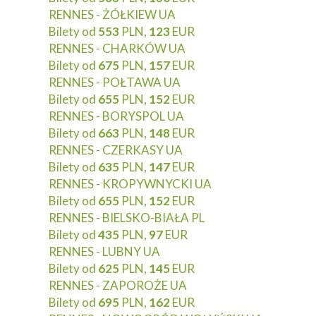
RENNES - ŻÓŁKIEW UA
Bilety od
553
PLN,
123
EUR
RENNES - CHARKÓW UA
Bilety od
675
PLN,
157
EUR
RENNES - POŁTAWA UA
Bilety od
655
PLN,
152
EUR
RENNES - BORYSPOL UA
Bilety od
663
PLN,
148
EUR
RENNES - CZERKASY UA
Bilety od
635
PLN,
147
EUR
RENNES - KROPYWNYCKI UA
Bilety od
655
PLN,
152
EUR
RENNES - BIELSKO-BIAŁA PL
Bilety od
435
PLN,
97
EUR
RENNES - LUBNY UA
Bilety od
625
PLN,
145
EUR
RENNES - ZAPOROŻE UA
Bilety od
695
PLN,
162
EUR