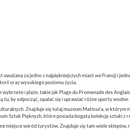
uważana za jedno z najpiękniejszych miast we Francji i jedn
istorii oraz wysokiego poziomu życia.
e wybrzeże i plaże, takie jak Plage du Promenade des Anglais
ą tu, by odpocząć, opalać się i uprawiać różne sporty wodne.
kulturalnych. Znajduje się tutaj muzeum Matisse'a, w którym 
m Sztuk Pięknych, które posiada bogatą kolekcję sztuki z r
rne miejsce wśród turystów. Znajduje się tam wiele sklepów, 