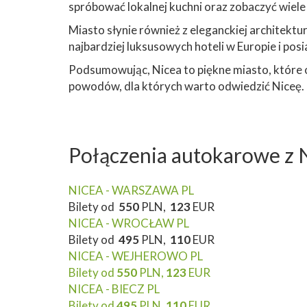
spróbować lokalnej kuchni oraz zobaczyć wiele
Miasto słynie również z eleganckiej architektu
najbardziej luksusowych hoteli w Europie i posi
Podsumowując, Nicea to piękne miasto, które ofe
powodów, dla których warto odwiedzić Niceę.
Połączenia autokarowe z 
NICEA - WARSZAWA PL
Bilety od
550
PLN,
123
EUR
NICEA - WROCŁAW PL
Bilety od
495
PLN,
110
EUR
NICEA - WEJHEROWO PL
Bilety od
550
PLN,
123
EUR
NICEA - BIECZ PL
Bilety od
495
PLN,
110
EUR