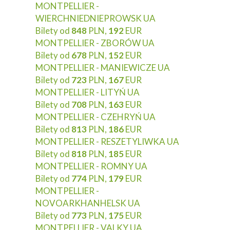
MONTPELLIER -
WIERCHNIEDNIEPROWSK UA
Bilety od
848
PLN,
192
EUR
MONTPELLIER - ZBORÓW UA
Bilety od
678
PLN,
152
EUR
MONTPELLIER - MANIEWICZE UA
Bilety od
723
PLN,
167
EUR
MONTPELLIER - LITYŃ UA
Bilety od
708
PLN,
163
EUR
MONTPELLIER - CZEHRYŃ UA
Bilety od
813
PLN,
186
EUR
MONTPELLIER - RESZETYLIWKA UA
Bilety od
818
PLN,
185
EUR
MONTPELLIER - ROMNY UA
Bilety od
774
PLN,
179
EUR
MONTPELLIER -
NOVOARKHANHELSK UA
Bilety od
773
PLN,
175
EUR
MONTPELLIER - VALKY UA