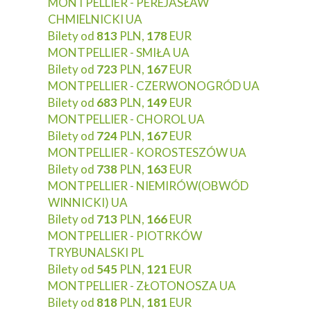
MONTPELLIER - PEREJASŁAW
CHMIELNICKI UA
Bilety od
813
PLN,
178
EUR
MONTPELLIER - SMIŁA UA
Bilety od
723
PLN,
167
EUR
MONTPELLIER - CZERWONOGRÓD UA
Bilety od
683
PLN,
149
EUR
MONTPELLIER - CHOROL UA
Bilety od
724
PLN,
167
EUR
MONTPELLIER - KOROSTESZÓW UA
Bilety od
738
PLN,
163
EUR
MONTPELLIER - NIEMIRÓW(OBWÓD
WINNICKI) UA
Bilety od
713
PLN,
166
EUR
MONTPELLIER - PIOTRKÓW
TRYBUNALSKI PL
Bilety od
545
PLN,
121
EUR
MONTPELLIER - ZŁOTONOSZA UA
Bilety od
818
PLN,
181
EUR