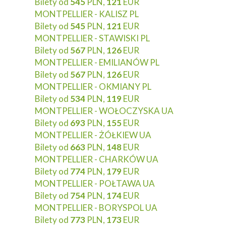
Bilety od
545
PLN,
121
EUR
MONTPELLIER - KALISZ PL
Bilety od
545
PLN,
121
EUR
MONTPELLIER - STAWISKI PL
Bilety od
567
PLN,
126
EUR
MONTPELLIER - EMILIANÓW PL
Bilety od
567
PLN,
126
EUR
MONTPELLIER - OKMIANY PL
Bilety od
534
PLN,
119
EUR
MONTPELLIER - WOŁOCZYSKA UA
Bilety od
693
PLN,
155
EUR
MONTPELLIER - ŻÓŁKIEW UA
Bilety od
663
PLN,
148
EUR
MONTPELLIER - CHARKÓW UA
Bilety od
774
PLN,
179
EUR
MONTPELLIER - POŁTAWA UA
Bilety od
754
PLN,
174
EUR
MONTPELLIER - BORYSPOL UA
Bilety od
773
PLN,
173
EUR