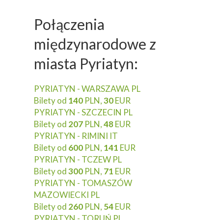
Połączenia
międzynarodowe z
miasta Pyriatyn:
PYRIATYN - WARSZAWA PL
Bilety od
140
PLN,
30
EUR
PYRIATYN - SZCZECIN PL
Bilety od
207
PLN,
48
EUR
PYRIATYN - RIMINI IT
Bilety od
600
PLN,
141
EUR
PYRIATYN - TCZEW PL
Bilety od
300
PLN,
71
EUR
PYRIATYN - TOMASZÓW
MAZOWIECKI PL
Bilety od
260
PLN,
54
EUR
PYRIATYN - TORUŃ PL