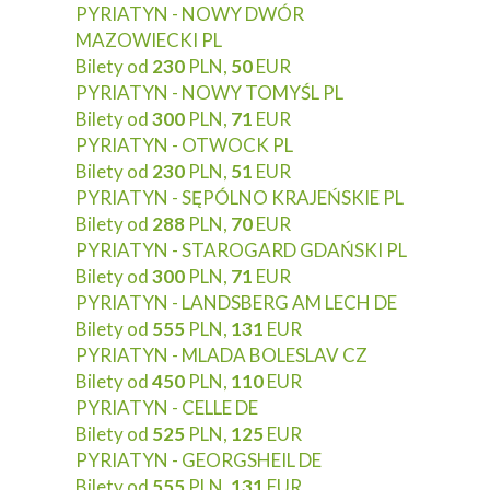
PYRIATYN - NOWY DWÓR
MAZOWIECKI PL
Bilety od
230
PLN,
50
EUR
PYRIATYN - NOWY TOMYŚL PL
Bilety od
300
PLN,
71
EUR
PYRIATYN - OTWOCK PL
Bilety od
230
PLN,
51
EUR
PYRIATYN - SĘPÓLNO KRAJEŃSKIE PL
Bilety od
288
PLN,
70
EUR
PYRIATYN - STAROGARD GDAŃSKI PL
Bilety od
300
PLN,
71
EUR
PYRIATYN - LANDSBERG AM LECH DE
Bilety od
555
PLN,
131
EUR
PYRIATYN - MLADA BOLESLAV CZ
Bilety od
450
PLN,
110
EUR
PYRIATYN - CELLE DE
Bilety od
525
PLN,
125
EUR
PYRIATYN - GEORGSHEIL DE
Bilety od
555
PLN,
131
EUR