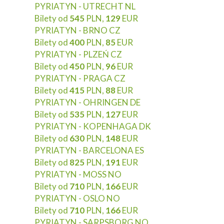
PYRIATYN - UTRECHT NL
Bilety od
545
PLN,
129
EUR
PYRIATYN - BRNO CZ
Bilety od
400
PLN,
85
EUR
PYRIATYN - PLZEŃ CZ
Bilety od
450
PLN,
96
EUR
PYRIATYN - PRAGA CZ
Bilety od
415
PLN,
88
EUR
PYRIATYN - OHRINGEN DE
Bilety od
535
PLN,
127
EUR
PYRIATYN - KOPENHAGA DK
Bilety od
630
PLN,
148
EUR
PYRIATYN - BARCELONA ES
Bilety od
825
PLN,
191
EUR
PYRIATYN - MOSS NO
Bilety od
710
PLN,
166
EUR
PYRIATYN - OSLO NO
Bilety od
710
PLN,
166
EUR
PYRIATYN - SARPSBORG NO