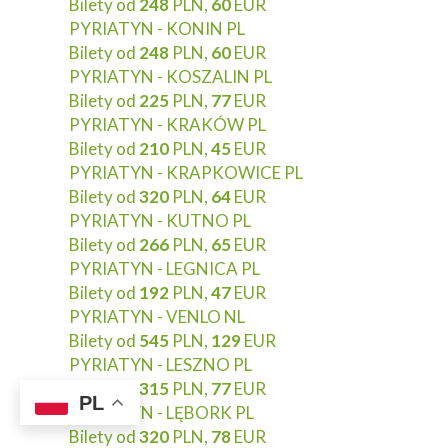
Bilety od
248
PLN,
60
EUR
PYRIATYN - KONIN PL
Bilety od
248
PLN,
60
EUR
PYRIATYN - KOSZALIN PL
Bilety od
225
PLN,
77
EUR
PYRIATYN - KRAKÓW PL
Bilety od
210
PLN,
45
EUR
PYRIATYN - KRAPKOWICE PL
Bilety od
320
PLN,
64
EUR
PYRIATYN - KUTNO PL
Bilety od
266
PLN,
65
EUR
PYRIATYN - LEGNICA PL
Bilety od
192
PLN,
47
EUR
PYRIATYN - VENLO NL
Bilety od
545
PLN,
129
EUR
PYRIATYN - LESZNO PL
Bilety od
315
PLN,
77
EUR
PL
PYRIATYN - LĘBORK PL
Bilety od
320
PLN,
78
EUR