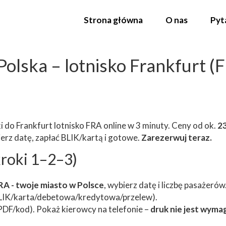
Strona główna
O nas
Pyt
olska – lotnisko Frankfurt (F
i do Frankfurt lotnisko FRA online w 3 minuty. Ceny od ok.
2
ierz datę, zapłać BLIK/kartą i gotowe.
Zarezerwuj teraz.
(kroki 1–2–3)
RA - twoje miasto w Polsce
, wybierz datę i liczbę pasażerów
LIK/karta/debetowa/kredytowa/przelew).
PDF/kod). Pokaż kierowcy na telefonie –
druk nie jest wyma