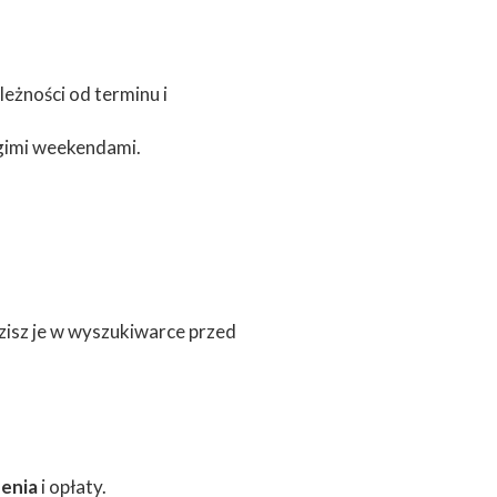
eżności od terminu i
ugimi weekendami.
zisz je w wyszukiwarce przed
enia
i opłaty.