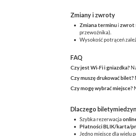
Zmiany i zwroty
Zmiana terminu
i
zwrot
przewoźnika).
Wysokość potrąceń zale
FAQ
Czy jest Wi‑Fi i gniazdka?
Na
Czy muszę drukować bilet?
Czy mogę wybrać miejsce?
Dlaczego biletymiedz
Szybka rezerwacja
onlin
Płatności BLIK/karta/p
Jedno miejsce dla wielu