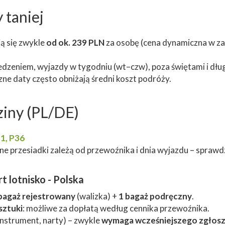
 taniej
ą się zwykle
od ok. 239 PLN
za osobę (cena dynamiczna w zal
zedzeniem, wyjazdy w tygodniu (wt–czw), poza świętami i dł
zne daty często obniżają średni koszt podróży.
ziny (PL/DE)
 1, P36
e przesiadki zależą od przewoźnika i dnia wyjazdu – sprawd
t lotnisko - Polska
bagaż rejestrowany
(walizka) +
1 bagaż podręczny
.
sztuki
: możliwe za dopłatą według cennika przewoźnika.
 instrument, narty) – zwykle
wymaga wcześniejszego zgłosz