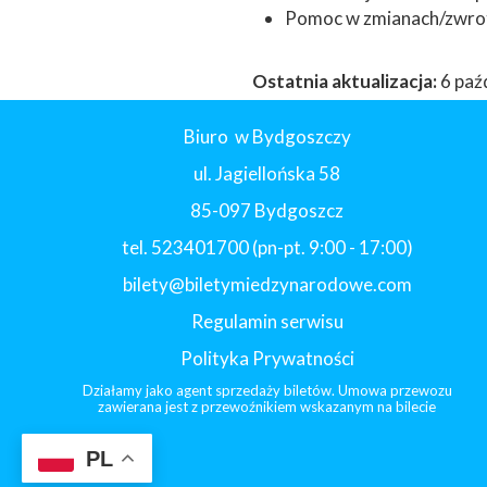
Pomoc w zmianach/zwrot
Ostatnia aktualizacja:
6 paź
Biuro w Bydgoszczy
ul. Jagiellońska 58
85-097 Bydgoszcz
tel. 523401700 (pn-pt. 9:00 - 17:00)
bilety@biletymiedzynarodowe.com
Regulamin serwisu
Polityka Prywatności
Działamy jako agent sprzedaży biletów. Umowa przewozu
zawierana jest z przewoźnikiem wskazanym na bilecie
PL