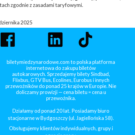
ach zgodnie z zasadami taryfowymi.
dziernika 2025
biletymiedzynarodowe.com to polska platforma
internetowa do zakupu biletów
autokarowych. Sprzedajemy bilety Sindbad,
Flixbus, GTV Bus, Ecolines, Eurobus i innych
przewoźników do ponad 25 krajów w Europie. Nie
doliczamy prowizji — cena biletu = cena u
przewoźnika.
Działamy od ponad 20 lat. Posiadamy biuro
stacjonarne w Bydgoszczy (ul. Jagiellońska 58).
Obsługujemy klientów indywidualnych, grupy i