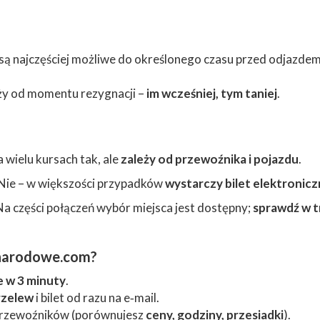
są najczęściej możliwe do określonego czasu przed odjazdem
ży od momentu rezygnacji –
im wcześniej, tym taniej
.
 wielu kursach tak, ale
zależy od przewoźnika i pojazdu
.
Nie – w większości przypadków
wystarczy bilet elektronicz
Na części połączeń wybór miejsca jest dostępny;
sprawdź w t
ynarodowe.com?
e w 3 minuty
.
rzelew
i bilet od razu na e‑mail.
 przewoźników (porównujesz
ceny, godziny, przesiadki
).