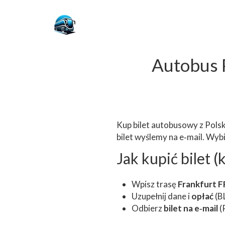
Autobus P
Kup bilet autobusowy z Polsk
bilet wyślemy na e‑mail. Wyb
Jak kupić bilet 
Wpisz trasę
Frankfurt F
Uzupełnij dane i
opłać
(B
Odbierz
bilet na e‑mail
(