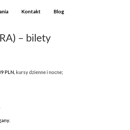
ania
Kontakt
Blog
RA) – bilety
39 PLN
, kursy dzienne i nocne;
.
gany
.