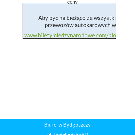
ceny
Aby być na bieżąco ze wszystkimi info
przewozów autokarowych wejdź na 
www.biletymiedzynarodowe.com/blog+prz
Biuro w Bydgoszczy
ul. Jagiellońska 58