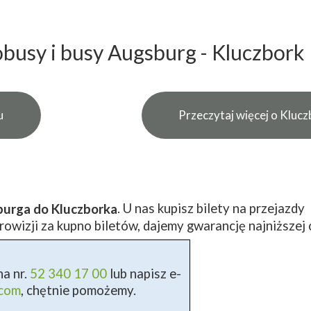
busy i busy Augsburg - Kluczbork
u
Przeczytaj więcej o Kluc
. U nas kupisz bilety na przejazdy
burga do Kluczborka
owizji za kupno biletów, dajemy gwarancję najniższej 
a nr.
52 340 17 00
lub napisz e-
.com
, chętnie pomożemy.