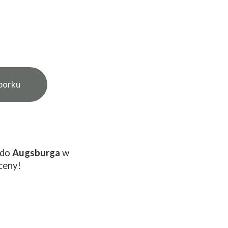
zborku
 do
Augsburga
w
ceny!