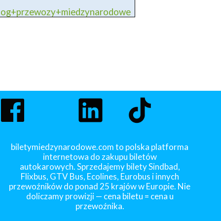
blog+przewozy+miedzynarodowe
biletymiedzynarodowe.com to polska platforma
internetowa do zakupu biletów
autokarowych. Sprzedajemy bilety Sindbad,
Flixbus, GTV Bus, Ecolines, Eurobus i innych
przewoźników do ponad 25 krajów w Europie. Nie
doliczamy prowizji — cena biletu = cena u
przewoźnika.