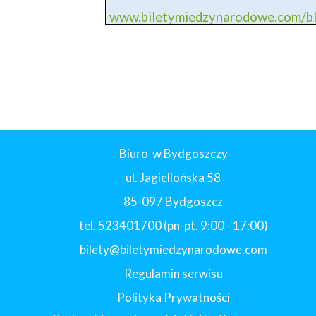
www.biletymiedzynarodowe.com/
Biuro w Bydgoszczy
ul. Jagiellońska 58
85-097 Bydgoszcz
tel. 523401700 (pn-pt. 9:00 - 17:00)
bilety@biletymiedzynarodowe.com
Regulamin serwisu
Polityka Prywatności