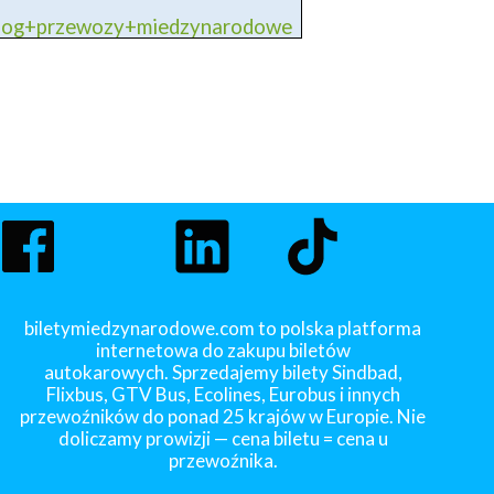
blog+przewozy+miedzynarodowe
biletymiedzynarodowe.com to polska platforma
internetowa do zakupu biletów
autokarowych. Sprzedajemy bilety Sindbad,
Flixbus, GTV Bus, Ecolines, Eurobus i innych
przewoźników do ponad 25 krajów w Europie. Nie
doliczamy prowizji — cena biletu = cena u
przewoźnika.