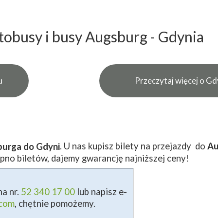
tobusy i busy Augsburg - Gdynia
u
Przeczytaj więcej o Gd
. U nas kupisz bilety na przejazdy do
Au
burga do Gdyni
pno biletów, dajemy gwarancję najniższej ceny!
a nr.
52 340 17 00
lub napisz e-
.com
, chętnie pomożemy.