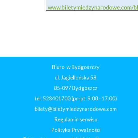
www.biletymiedzynarodowe.com/
Biuro w Bydgoszczy
ul. Jagiellońska 58
85-097 Bydgoszcz
tel. 523401700 (pn-pt. 9:00 - 17:00)
bilety@biletymiedzynarodowe.com
Regulamin serwisu
Polityka Prywatności