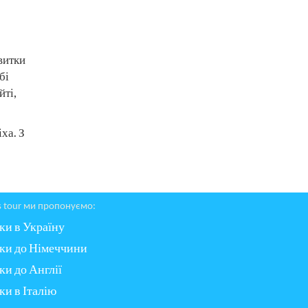
витки
бі
йті,
ха. З
s tour ми пропонуємо:
ки в Україну
ки до Німеччини
ки до Англії
ки в Італію