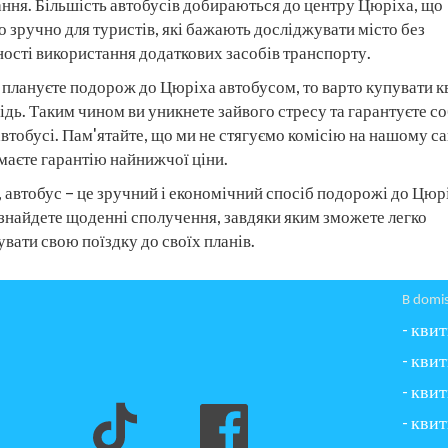
ння. Більшість автобусів добираються до центру Цюріха, що
 зручно для туристів, які бажають досліджувати місто без
ості використання додаткових засобів транспорту.
 плануєте подорож до Цюріха автобусом, то варто купувати к
ідь. Таким чином ви уникнете зайвого стресу та гарантуєте со
автобусі. Пам'ятайте, що ми не стягуємо комісію на нашому са
маєте гарантію найнижчої ціни.
 автобус – це зручний і економічний спосіб подорожі до Цюрі
 знайдете щоденні сполучення, завдяки яким зможете легко
вати свою поїздку до своїх планів.
В domi
-
квит
-
квит
-
квит
-
квит