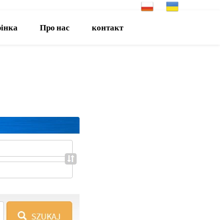
рінка
Про нас
контакт