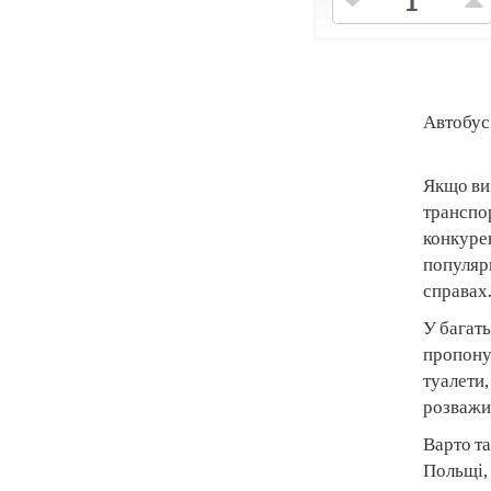
Автобус
Якщо ви
транспо
конкуре
популярн
справах
У багать
пропоную
туалети,
розважит
Варто та
Польщі, 