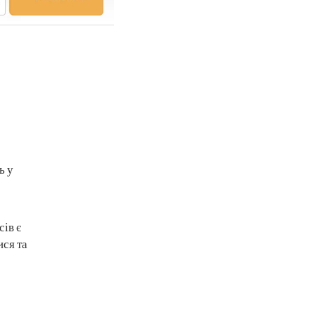
ь у
ів є
ися та