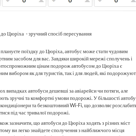
 до Цюріха - зручний спосіб пересування
 плануєте поїздку до Цюріха, автобус може стати чудовим
ртним засобом для вас. Завдяки широкій мережі сполучень і
нтоспроможним цінам подорож автобусом до Цюріха є
им вибором як для туристів, так і для людей, які подорожуют
.
ох випадках автобуси дешевші за авіарейси чи потяги, але
ть зручні та комфортні умови подорожі. У більшості автобус
 кондиціонери та безкоштовний Wi-Fi, що дозволяє розслабит
ися під час тривалої подорожі.
кож зазначити, що автобуси до Цюріха ходять з різних міст
тому ви легко знайдете сполучення з найближчого місця