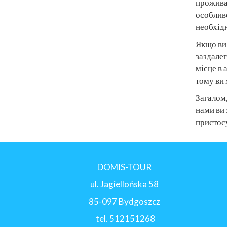
прожива
особливо
необхідн
Якщо ви
заздалег
місце в 
тому ви 
Загалом,
нами ви
пристосу
DOMIS-TOUR
ul. Jagiellońska 58
85-097 Bydgoszcz
tel.
512151268